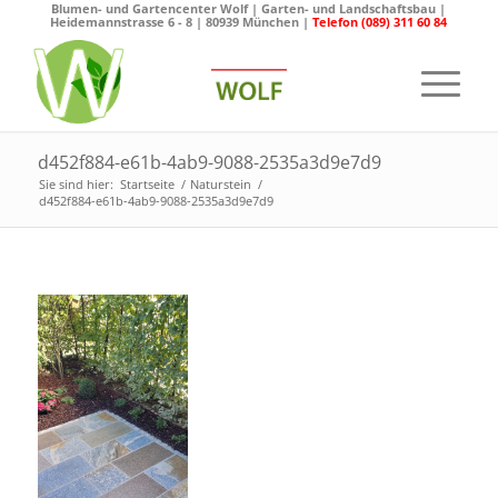
Blumen- und Gartencenter Wolf | Garten- und Landschaftsbau |
Heidemannstrasse 6 - 8 | 80939 München |
Telefon (089) 311 60 84
d452f884-e61b-4ab9-9088-2535a3d9e7d9
Sie sind hier:
Startseite
/
Naturstein
/
d452f884-e61b-4ab9-9088-2535a3d9e7d9